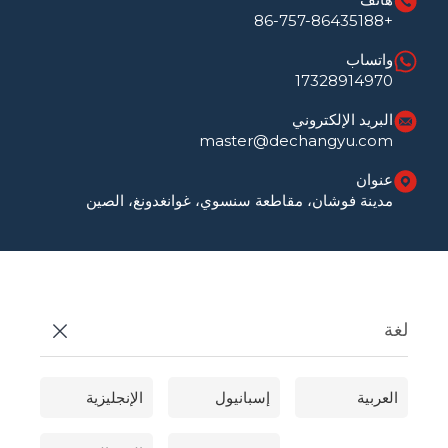
+86-757-86435188
واتساب
17328914970
البريد الإلكتروني
master@dechangyu.com
عنوان
مدينة فوشان، مقاطعة سنسوي، غوانغدونغ، الصين
لغة
العربية
إسبانيول
الإنجليزية