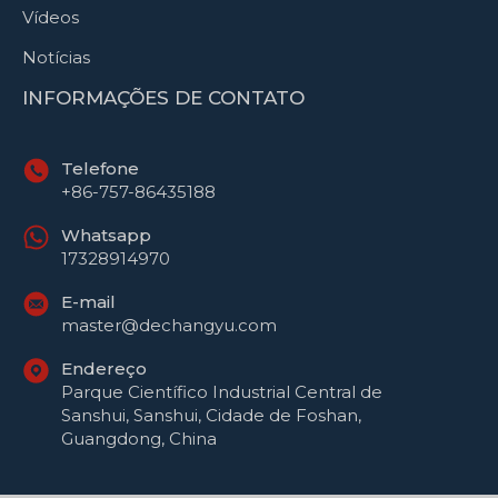
Vídeos
Notícias
INFORMAÇÕES DE CONTATO
Telefone
+86-757-86435188
Whatsapp
17328914970
E-mail
master@dechangyu.com
Endereço
Русский
Parque Científico Industrial Central de
Sanshui, Sanshui, Cidade de Foshan,
العربية
Guangdong, China
Español
English