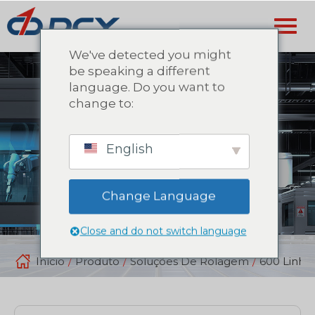
We've detected you might
be speaking a different
language. Do you want to
change to:
English
Change Language
Close and do not switch language
Início
/
Produto
/
Soluções De Rolagem
/
600 Linha