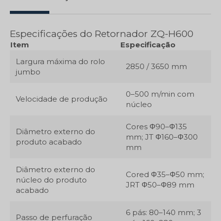
Especificações do Retornador ZQ-H600
Item
Especificação
Largura máxima do rolo
2850 / 3650 mm
jumbo
0–500 m/min com
Velocidade de produção
núcleo
Cores Φ90–Φ135
Diâmetro externo do
mm; JT Φ160–Φ300
produto acabado
mm
Diâmetro externo do
Cored Φ35–Φ50 mm;
núcleo do produto
JRT Φ50–Φ89 mm
acabado
6 pás: 80–140 mm; 3
Passo de perfuração