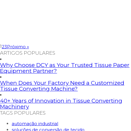
Soluções de Linha de Produção
máquina de guardanapos
,
dobradura de
guardanapo
,
equipamento para personalização de
guardanapos
,
automação
,
soluções de conversão de
tecido
,
Dechangyu personalização
Napkin Machine Buying Guide: Custom Options, Key
Features, and Production Line Solutions I. Introduction:
Why Invest in a Napkin Machine? A napkin machine is an
1
2
3
Próximo »
essential component in the tissue converting industry,
ARTIGOS POPULARES
designed to convert jumbo tissue rolls into folded and
finished napkins. From hospitality to retail and food service,
Why Choose DCY as Your Trusted Tissue Paper
paper napkins are in constant […]
Equipment Partner?
When Does Your Factory Need a Customized
Tissue Converting Machine?
40+ Years of Innovation in Tissue Converting
Machinery
TAGS POPULARES
automação industrial
soluções de conversão de tecido