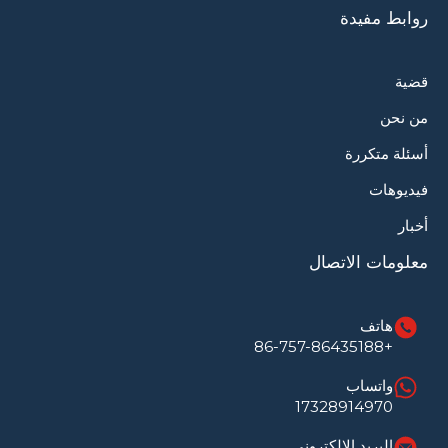
روابط مفيدة
قضية
من نحن
أسئلة متكررة
فيديوهات
أخبار
معلومات الاتصال
هاتف
+86-757-86435188
واتساب
17328914970
البريد الإلكتروني