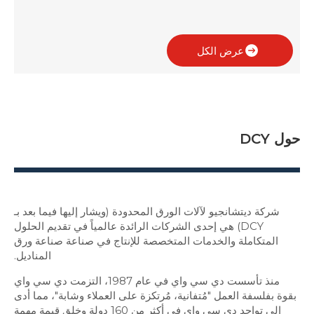
عرض الكل
حول DCY
شركة ديتشانجيو لآلات الورق المحدودة (ويشار إليها فيما بعد بـ
DCY) هي إحدى الشركات الرائدة عالمياً في تقديم الحلول
المتكاملة والخدمات المتخصصة للإنتاج في صناعة صناعة ورق
المناديل.
منذ تأسست دي سي واي في عام 1987، التزمت دي سي واي
بقوة بفلسفة العمل "مُتفانية، مُرتكزة على العملاء وشابة"، مما أدى
إلى تواجد دي سي واي في أكثر من 160 دولة وخلق قيمة مهمة