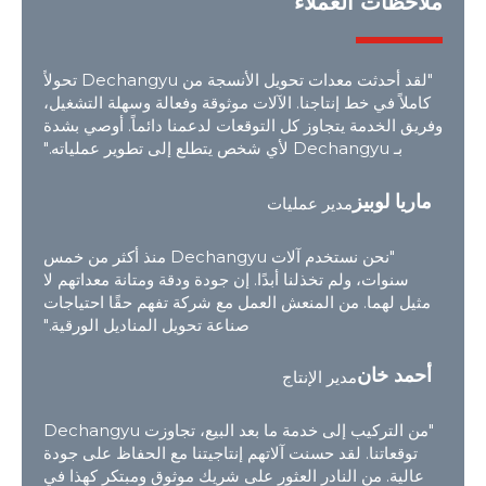
ملاحظات العملاء
"لقد أحدثت معدات تحويل الأنسجة من Dechangyu تحولاً
كاملاً في خط إنتاجنا. الآلات موثوقة وفعالة وسهلة التشغيل،
وفريق الخدمة يتجاوز كل التوقعات لدعمنا دائماً. أوصي بشدة
بـ Dechangyu لأي شخص يتطلع إلى تطوير عملياته."
ماريا لوبيز
مدير عمليات
"نحن نستخدم آلات Dechangyu منذ أكثر من خمس
سنوات، ولم تخذلنا أبدًا. إن جودة ودقة ومتانة معداتهم لا
مثيل لهما. من المنعش العمل مع شركة تفهم حقًا احتياجات
صناعة تحويل المناديل الورقية."
أحمد خان
مدير الإنتاج
"من التركيب إلى خدمة ما بعد البيع، تجاوزت Dechangyu
توقعاتنا. لقد حسنت آلاتهم إنتاجيتنا مع الحفاظ على جودة
عالية. من النادر العثور على شريك موثوق ومبتكر كهذا في