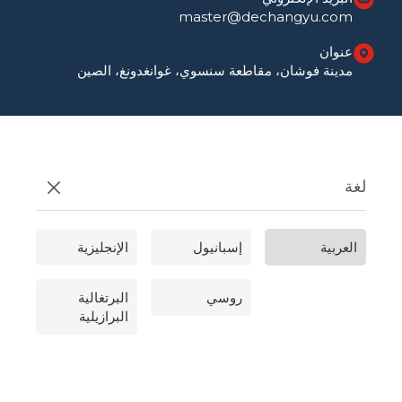
master@dechangyu.com
عنوان
مدينة فوشان، مقاطعة سنسوي، غوانغدونغ، الصين
لغة
العربية
إسبانيول
الإنجليزية
روسي
البرتغالية
البرازيلية