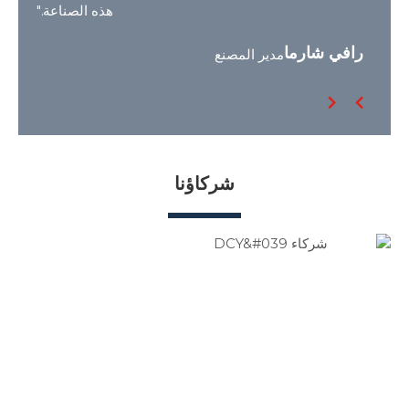
هذه الصناعة."
رافي شارما
مدير المصنع
شركاؤنا