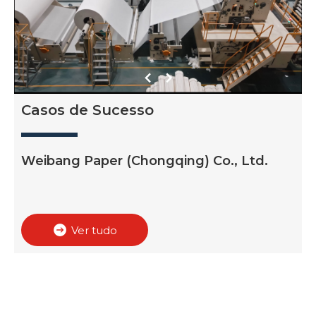
Casos de Sucesso
N
Weibang Paper (Chongqing) Co., Ltd.
Ver tudo