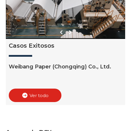
N
Casos Exitosos
Weibang Paper (Chongqing) Co., Ltd.
Ver todo