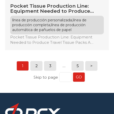
Pocket Tissue Production Line:
Equipment Needed to Produce
Travel Tissue Packs
,
línea de producción personalizada
línea de
,
producción completa
línea de producción
automática de pañuelos de papel
Pocket Tissue Production Line: Equipment
Needed to Produce Travel Tissue Packs A
pocket tissue production line is an automated
system that converts large tissue rolls into retail-
ready packs. It involves a series of specialized
machines for unwinding jumbo rolls, embossing,
1
2
3
…
5
>
folding, cutting, and packing tissues. Key
equipment includes unwinding systems, folding
GO
Skip to page
machines, and cutting/counting systems […]