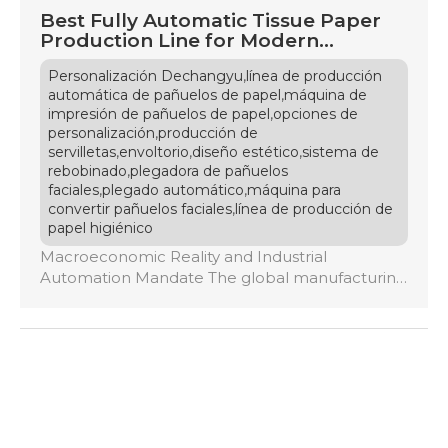
Best Fully Automatic Tissue Paper
Production Line for Modern
Factories
,
Personalización Dechangyu
línea de producción
,
automática de pañuelos de papel
máquina de
,
impresión de pañuelos de papel
opciones de
,
personalización
producción de
,
,
,
servilletas
envoltorio
diseño estético
sistema de
,
rebobinado
plegadora de pañuelos
,
,
faciales
plegado automático
máquina para
,
convertir pañuelos faciales
línea de producción de
papel higiénico
Macroeconomic Reality and Industrial
Automation Mandate The global manufacturing
landscape for tissue paper products is crossing a
critical structural threshold in 2026. Historically
characterized by localized, semi-automatic
processing plants utilizing manual adjustments,
the modern marketplace now enforces an
uncompromising mandate for full-line
automation and extreme capital efficiency.
Global tissue mills and independent converters