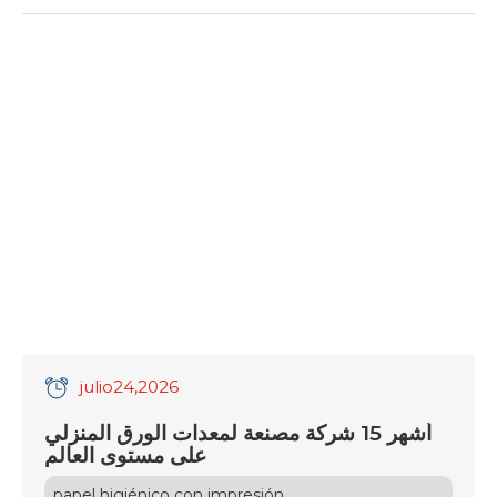
مجلس التعاون الخليجي ومصر وشمال إفريقيا، حيث تنمو
الأسواق الإقليمية بنسب متزايدة مدفوعة بالنمو السكاني،
والتوسع العمراني الفاخر، وازدهار قطاعات الضيافة
والطيران والرعاية الصحية. تواجه المصانع ضغوطاً متصاعدة
ناتجة عن […]
julio
24
,2026
أشهر 15 شركة مصنعة لمعدات الورق المنزلي
على مستوى العالم
papel higiénico con impresión