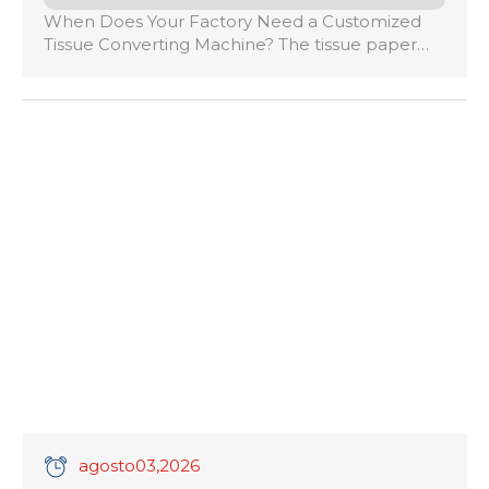
When Does Your Factory Need a Customized
Tissue Converting Machine? The tissue paper
industry has become increasingly competitive,
with manufacturers producing a wider range of
products including toilet rolls, facial tissues,
kitchen towels, napkins, hand towels, and
specialty tissue products. While standard tissue
converting machines can meet the needs of
many factories, some manufacturers require […]
agosto
03
,2026