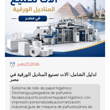
efficiency and maintenance demands to
guarantee peak performance. Look for features
that […]
julio
23
,2026
لدليل الشامل: آلات تصنيع المناديل الورقية في
مصر
Sistema de rollo de papel higiénico
,
Dechangyu
plegadora de pañuelos
,
,
faciales
soporte postventa
papel higiénico con
,
impresión personalizada
automatización
,
,
industrial
guía de máquina de pañuelos
línea de