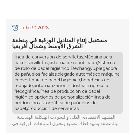
julio
30
,2026
مستقبل إنتاج المناديل الورقية في منطقة
الشرق الأوسط وشمال أفريقيا
,
línea de conversión de servilletas
Máquina para
,
,
hacer servilletas
sistema de rebobinado
Sistema
,
de rollo de papel higiénico Dechangyu
plegadora
,
,
de pañuelos faciales
plegado automático
máquina
,
convertidora de papel higiénico
beneficios del
,
,
repujado
automatización industrial
impresora
,
flexográfica
línea de producción de papel
,
,
higiénico
opciones de personalización
línea de
producción automática de pañuelos de
,
papel
producción de servilletas
المشهد الاقتصادي الكلي والتحولات الهيكلية الهندسية
بالمنطقة يشهد قطاع تصنيع وتحويل المنتجات الورقية في
عام 2026 تحولاً هندسياً واقتصادياً غير مسبوق في دول