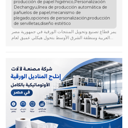
,
producción de papel higiénico
Personalización
,
Dechangyu
línea de producción automática de
,
pañuelos de papel
mecanismo de
,
,
plegado
opciones de personalización
producción
,
de servilletas
diseño estético
يمر قطاع تصنيع وتحويل المنتجات الورقية في جمهورية مصر
العربية ومنطقة الشرق الأوسط بتحول هيكلي عميق لعام
2026، حيث أصبحت الدولة مركزاً استراتيجياً للتصدير بفضل
موقعها الجغرافي الفريد والاتفاقيات التجارية الإقليمية
المتعددة مثل الكوميسا واتفاقية التجارة الحرة العربية
الكبرى، مما يفتح أسواقاً واعدة ومستدامة. تواجه المصانع
المحلية ضغوطاً متزايدة ناتجة عن تقلبات أسعار الصرف
العنيفة، […]