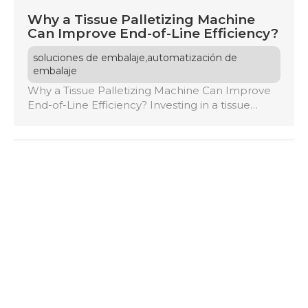
Why a Tissue Palletizing Machine
Can Improve End-of-Line Efficiency?
,
soluciones de embalaje
automatización de
embalaje
Why a Tissue Palletizing Machine Can Improve
End-of-Line Efficiency? Investing in a tissue
palletizing machine automates the stacking
process, eliminating the inefficiencies of manual
labor. It guarantees consistent pallet quality,
reduces the risk of damage during transport,
and boosts production capacity by
synchronizing with packaging lines. This
automation minimizes bottlenecks, enhances
workplace safety, and allows […]