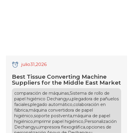
are encountering an […]
julio
31
,2026
Best Tissue Converting Machine
Suppliers for the Middle East Market
,
comparación de máquinas
Sistema de rollo de
,
papel higiénico Dechangyu
plegadora de pañuelos
,
,
faciales
plegado automático
colaboración en
,
fábrica
máquina convertidora de papel
,
,
higiénico
soporte postventa
máquina de papel
,
,
higiénico
imprimir papel higiénico
Personalización
,
,
Dechangyu
impresora flexográfica
opciones de
,
personalización
Apoyo de Dechangyu