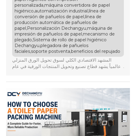
,
personalizada
máquina convertidora de papel
,
,
higiénico
automatización industrial
línea de
,
conversión de pañuelos de papel
línea de
producción automática de pañuelos de
,
,
papel
Personalización Dechangyu
máquina de
,
impresión de pañuelos de papel
mecanismo de
,
plegado
Sistema de rollo de papel higiénico
,
Dechangyu
plegadora de pañuelos
,
,
faciales
soporte postventa
beneficios del repujado
المشهد الاقتصادي الكلي لسوق تحويل الورق المنزلي
عالمياً يشهد قطاع تصنيع وتحويل المنتجات الورقية في عام
2026 تحولاً هيكلياً عميقاً على الصعيد العالمي، حيث
أصبحت الأسواق تتطلب مستويات غير مسبوقة من الكفاءة
التشغيلية والسرعة الفائقة مع خفض النفقات. تواجه المصانع
ضغوطاً متزايدة ناتجة عن تقلبات أسعار السليلوز واللب
الخام، وارتفاع تكاليف الطاقة، فضلاً عن النقص […]