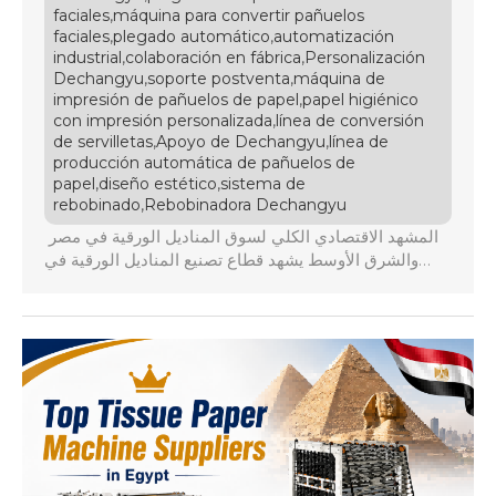
,
faciales
máquina para convertir pañuelos
,
,
faciales
plegado automático
automatización
,
,
industrial
colaboración en fábrica
Personalización
,
,
Dechangyu
soporte postventa
máquina de
,
impresión de pañuelos de papel
papel higiénico
,
con impresión personalizada
línea de conversión
,
,
de servilletas
Apoyo de Dechangyu
línea de
producción automática de pañuelos de
,
,
papel
diseño estético
sistema de
,
rebobinado
Rebobinadora Dechangyu
المشهد الاقتصادي الكلي لسوق المناديل الورقية في مصر
والشرق الأوسط يشهد قطاع تصنيع المناديل الورقية في
مصر ومنطقة الشرق الأوسط وشمال إفريقيا تحولاً هيكلياً
عميقاً في عام 2026، حيث أصبحت مصر مركزاً استراتيجياً
للتصدير بفضل الاتفاقيات التجارية مثل الكوميسا وتيسير
التجارة العربية. تواجه المصانع المحلية ضغوطاً متزايدة ناتجة
عن تقلبات أسعار الصرف والتضخم، مما يجبر […]