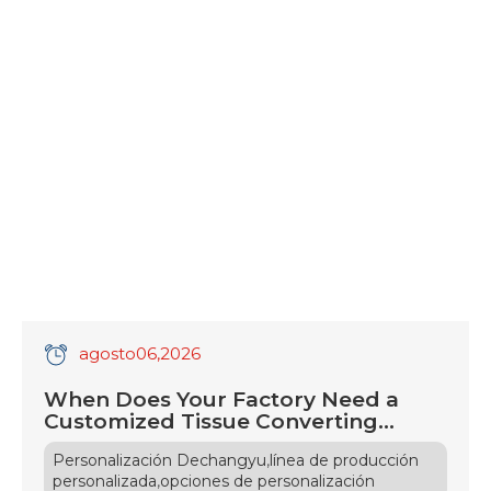
agosto
06
,2026
When Does Your Factory Need a
Customized Tissue Converting
Machine?
,
Personalización Dechangyu
línea de producción
,
personalizada
opciones de personalización