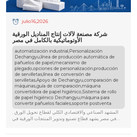
julio
16
,2026
شركة مصنعة لآلات إنتاج المناديل الورقية
الأوتوماتيكية بالكامل في مصر
,
automatización industrial
Personalización
,
Dechangyu
línea de producción automática de
,
pañuelos de papel
mecanismo de
,
,
plegado
opciones de personalización
producción
,
de servilletas
línea de conversión de
,
,
servilletas
Apoyo de Dechangyu
comparación de
,
,
máquinas
guía de comparación
máquina
,
convertidora de papel higiénico
Sistema de rollo
,
de papel higiénico Dechangyu
máquina para
,
convertir pañuelos faciales
soporte postventa
. المشهد الصناعي والاقتصادي الكلي لقطاع تحويل الورق
في مصر يشهد قطاع تصنيع وتدوير المنتجات الورقية في
جمهورية مصر العربية والشرق الأوسط تحولاً هيكلياً عميقاً
في عام 2026، حيث أصبحت الأسواق الإقليمية تتطلب