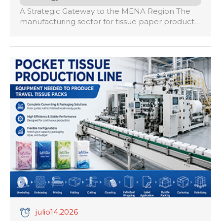
A Strategic Gateway to the MENA Region The
manufacturing sector for tissue paper products
across Egypt and the broader Middle East and
North Africa (MENA) region is undergoing a
profound industrial transition. As domestic
demand scales and major players leverage
trade agreements like COMESA and GAFTA, the
local market has turned into a hyper-
competitive export hub. […]
julio
14
,2026