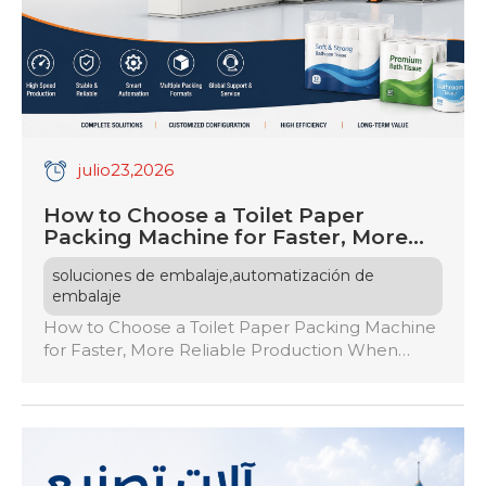
julio
23
,2026
How to Choose a Toilet Paper
Packing Machine for Faster, More
Reliable Production
,
soluciones de embalaje
automatización de
embalaje
How to Choose a Toilet Paper Packing Machine
for Faster, More Reliable Production When
choosing a toilet paper packing machine, assess
your production needs, desired speed, and
packaging quality. Consider the machine’s
compatibility with existing equipment and the
required automation level. Evaluate energy