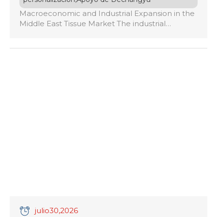
Macroeconomic and Industrial Expansion in the
Middle East Tissue Market The industrial
manufacturing sector for tissue paper products
across the Middle East and North Africa (MENA)
is undergoing an unprecedented structural
revolution in 2026. Driven by rapid urban
expansion, booming hospitality and tourism
sectors, rising healthcare standards, and
escalating consumer demand for premium
hygiene goods, the region […]
julio
30
,2026