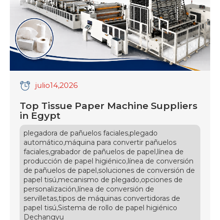
julio
14
,2026
Top Tissue Paper Machine Suppliers
in Egypt
,
plegadora de pañuelos faciales
plegado
,
automático
máquina para convertir pañuelos
,
,
faciales
grabador de pañuelos de papel
línea de
,
producción de papel higiénico
línea de conversión
,
de pañuelos de papel
soluciones de conversión de
,
,
papel tisú
mecanismo de plegado
opciones de
,
personalización
línea de conversión de
,
servilletas
tipos de máquinas convertidoras de
,
papel tisú
Sistema de rollo de papel higiénico
Dechangyu