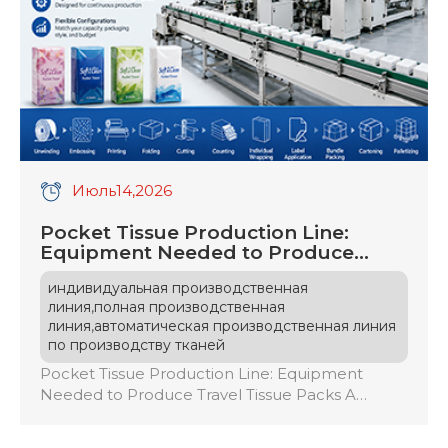
Июль
14
,2026
Pocket Tissue Production Line:
Equipment Needed to Produce
Travel Tissue Packs
индивидуальная производственная
,
линия
полная производственная
,
линия
автоматическая производственная линия
по производству тканей
Pocket Tissue Production Line: Equipment
Needed to Produce Travel Tissue Packs A
pocket tissue production line is an automated
system that converts large tissue rolls into retail-