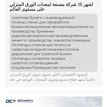
أشهر 15 شركة مصنعة لمعدات الورق المنزلي
على مستوى العالم
туалетная бумага с индивидуальной
,
печатью
станки для переработки
,
,
бумаги
промышленная автоматизация
линия по
производству бумажных
,
изделий
автоматическая производственная
,
линия по производству тканей
Кастомизация
,
Dechangyu
станков для печати на
,
,
салфетках
складной механизм
Система
держателей для туалетной бумаги
,
Dechangyu
сложитель лицевых
,
салфеток
послепродажная
,
поддержка
Преимущества тиснения
المشهد الاقتصادي الكلي لسوق تحويل الورق المنزلي
عالمياً يشهد قطاع تصنيع وتحويل المنتجات الورقية في عام
2026 تحولاً هيكلياً عميقاً على الصعيد العالمي، حيث
أصبحت الأسواق تتطلب مستويات غير مسبوقة من الكفاءة
التشغيلية والسرعة الفائقة مع خفض النفقات. تواجه المصانع
ضغوطاً متزايدة ناتجة عن تقلبات أسعار السليلوز واللب
الخام، وارتفاع تكاليف الطاقة، فضلاً عن النقص […]