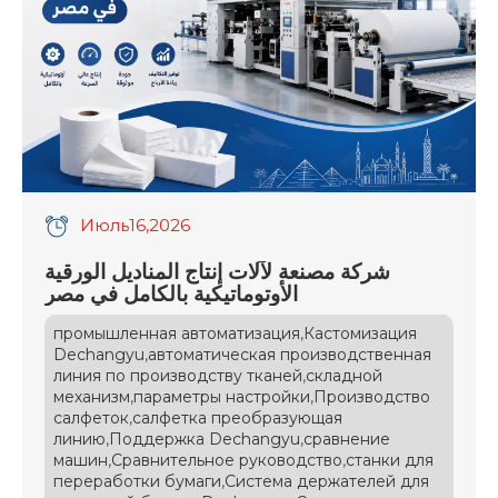
Июль
16
,2026
شركة مصنعة لآلات إنتاج المناديل الورقية
الأوتوماتيكية بالكامل في مصر
,
промышленная автоматизация
Кастомизация
,
Dechangyu
автоматическая производственная
,
линия по производству тканей
складной
,
,
механизм
параметры настройки
Производство
,
салфеток
салфетка преобразующая
,
,
линию
Поддержка Dechangyu
сравнение
,
,
машин
Сравнительное руководство
станки для
,
переработки бумаги
Система держателей для