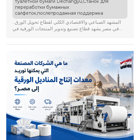
,
туалетной бумаги Dechangyu
Станок для
переработки бумажных
,
салфеток
послепродажная поддержка
. المشهد الصناعي والاقتصادي الكلي لقطاع تحويل الورق
في مصر يشهد قطاع تصنيع وتدوير المنتجات الورقية في
جمهورية مصر العربية والشرق الأوسط تحولاً هيكلياً عميقاً
في عام 2026، حيث أصبحت الأسواق الإقليمية تتطلب
مستويات غير مسبوقة من الكفاءة الرأسمالية والأتمتة
الكاملة. تواجه المصانع المحلية ضغوطاً متزايدة ناتجة عن
تقلبات أسعار الصرف، وارتفاع كلفة الطاقة، فضلاً […]