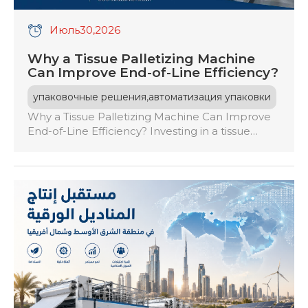
Июль
30
,2026
Why a Tissue Palletizing Machine
Can Improve End-of-Line Efficiency?
,
упаковочные решения
автоматизация упаковки
Why a Tissue Palletizing Machine Can Improve
End-of-Line Efficiency? Investing in a tissue
palletizing machine automates the stacking
process, eliminating the inefficiencies of manual
labor. It guarantees consistent pallet quality,
reduces the risk of damage during transport,
and boosts production capacity by
synchronizing with packaging lines. This
automation minimizes bottlenecks, enhances
workplace safety, and allows […]