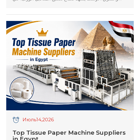
مصر ومنطقة الشرق الأوسط وشمال إفريقيا تحولاً هيكلياً
عميقاً في عام 2026، حيث أصبحت مصر مركزاً استراتيجياً
للتصدير بفضل الاتفاقيات التجارية مثل الكوميسا وتيسير
التجارة العربية. تواجه المصانع المحلية ضغوطاً متزايدة ناتجة
عن تقلبات أسعار الصرف والتضخم، مما يجبر […]
Июль
14
,2026
Top Tissue Paper Machine Suppliers
in Egypt