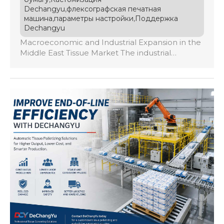
,
Dechangyu
флексографская печатная
,
,
машина
параметры настройки
Поддержка
Dechangyu
Macroeconomic and Industrial Expansion in the
Middle East Tissue Market The industrial
manufacturing sector for tissue paper products
across the Middle East and North Africa (MENA)
is undergoing an unprecedented structural
revolution in 2026. Driven by rapid urban
expansion, booming hospitality and tourism
sectors, rising healthcare standards, and
escalating consumer demand for premium
hygiene goods, the region […]