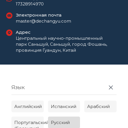
17328914970
Электронная почта
master@dechangyu.com
Адрес
Центральный научно-промышленный
парк Саньшуй, Саньшуй, город Фошань,
провинция Гуандун, Китай
Язык
Английский
Испанский
Арабский
Португальский
Русский