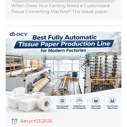
When Does Your Factory Need a Customized
Tissue Converting Machine? The tissue paper
industry has become increasingly competitive,
with manufacturers producing a wider range of
products including toilet rolls, facial tissues,
kitchen towels, napkins, hand towels, and
specialty tissue products. While standard tissue
converting machines can meet the needs of
many factories, some manufacturers require […]
Август
03
,2026