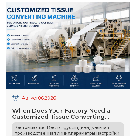
Август
06
,2026
When Does Your Factory Need a
Customized Tissue Converting
Machine?
,
Кастомизация Dechangyu
индивидуальная
,
производственная линия
параметры настройки