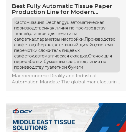
Best Fully Automatic Tissue Paper
Production Line for Modern
Factories
,
Кастомизация Dechangyu
автоматическая
производственная линия по производству
,
тканей
станков для печати на
,
,
салфетках
параметры настройки
Производство
,
,
,
салфеток
обертка
эстетичный дизайн
система
,
перемотки
сложитель лицевых
,
,
салфеток
автоматическая складка
Станок для
,
переработки бумажных салфеток
линия по
производству туалетной бумаги
Macroeconomic Reality and Industrial
Automation Mandate The global manufacturing
landscape for tissue paper products is crossing a
critical structural threshold in 2026. Historically
characterized by localized, semi-automatic
processing plants utilizing manual adjustments,
the modern marketplace now enforces an
uncompromising mandate for full-line
automation and extreme capital efficiency.
Global tissue mills and independent converters