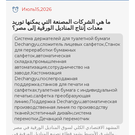
Июль
15
,2026
ما هي الشركات المصنعة التي يمكنها توريد
معدات إنتاج المناديل الورقية إلى مصر؟
Система держателей для туалетной бумаги
,
,
Dechangyu
сложитель лицевых салфеток
Станок
для переработки бумажных
,
салфеток
автоматическая
,
складка
промышленная
,
автоматизация
сотрудничество на
,
заводе
Кастомизация
,
Dechangyu
послепродажная
,
поддержка
станков для печати на
,
салфетках
туалетная бумага с индивидуальной
,
печатью
салфетка преобразующая
,
,
линию
Поддержка Dechangyu
автоматическая
производственная линия по производству
,
,
тканей
эстетичный дизайн
система
,
перемотки
Дечанцюй перемотчик
المشهد الاقتصادي الكلي لسوق المناديل الورقية في مصر
والشرق الأوسط يشهد قطاع تصنيع المناديل الورقية في