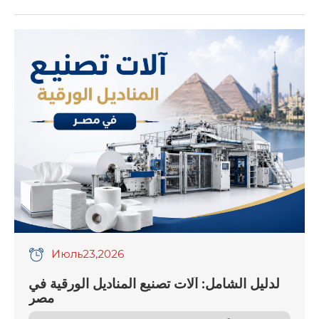
your production needs, desired speed, and
packaging quality. Consider the machine’s
compatibility with existing equipment and the
required automation level. Evaluate energy
efficiency and maintenance demands to
guarantee peak performance. Look for features
that […]
Июль
23
,2026
لدليل الشامل: آلات تصنيع المناديل الورقية في
مصر