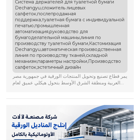
Система держателей для туалетной бумаги
,
Dechangyu
сложитель лицевых
,
салфеток
послепродажная
,
поддержка
туалетная бумага с индивидуальной
,
печатью
промышленная
,
автоматизация
руководство для
,
бумагоделательной машины
линия по
,
производству туалетной бумаги
Кастомизация
,
Dechangyu
автоматическая производственная
,
линия по производству тканей
складной
,
,
механизм
параметры настройки
Производство
,
салфеток
эстетичный дизайн
يمر قطاع تصنيع وتحويل المنتجات الورقية في جمهورية مصر
العربية ومنطقة الشرق الأوسط بتحول هيكلي عميق لعام
2026، حيث أصبحت الدولة مركزاً استراتيجياً للتصدير بفضل
موقعها الجغرافي الفريد والاتفاقيات التجارية الإقليمية
المتعددة مثل الكوميسا واتفاقية التجارة الحرة العربية
الكبرى، مما يفتح أسواقاً واعدة ومستدامة. تواجه المصانع
المحلية ضغوطاً متزايدة ناتجة عن تقلبات أسعار الصرف
العنيفة، […]