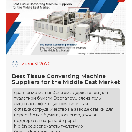
are encountering an […]
Июль
31
,2026
Best Tissue Converting Machine
Suppliers for the Middle East Market
,
сравнение машин
Система держателей для
,
туалетной бумаги Dechangyu
сложитель
,
лицевых салфеток
автоматическая
,
,
складка
сотрудничество на заводе
станки для
,
переработки бумаги
послепродажная
,
поддержка
máquina de papel
,
higiênico
распечатать туалетную
,
бумагу
Кастомизация