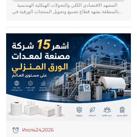
المشهد الاقتصادي الكلي والتحولات الهيكلية الهندسية
بالمنطقة يشهد قطاع تصنيع وتحويل المنتجات الورقية في
عام 2026 تحولاً هندسياً واقتصادياً غير مسبوق في دول
مجلس التعاون الخليجي ومصر وشمال إفريقيا، حيث تنمو
الأسواق الإقليمية بنسب متزايدة مدفوعة بالنمو السكاني،
والتوسع العمراني الفاخر، وازدهار قطاعات الضيافة
والطيران والرعاية الصحية. تواجه المصانع ضغوطاً متصاعدة
ناتجة عن […]
Июль
24
,2026