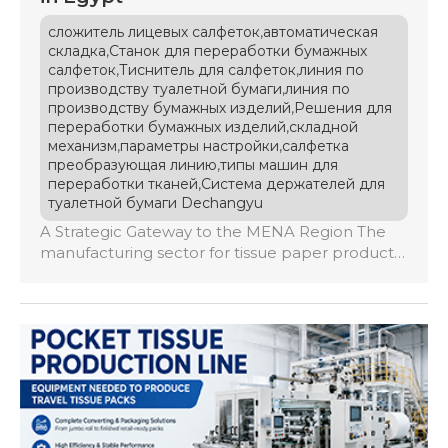
,
сложитель лицевых салфеток
автоматическая
,
складка
Станок для переработки бумажных
,
,
салфеток
Тиснитель для салфеток
линия по
,
производству туалетной бумаги
линия по
,
производству бумажных изделий
Решения для
,
переработки бумажных изделий
складной
,
,
механизм
параметры настройки
салфетка
,
преобразующая линию
типы машин для
,
переработки тканей
Система держателей для
туалетной бумаги Dechangyu
A Strategic Gateway to the MENA Region The
manufacturing sector for tissue paper products
across Egypt and the broader Middle East and
North Africa (MENA) region is undergoing a
profound industrial transition. As domestic
demand scales and major players leverage
trade agreements like COMESA and GAFTA, the
local market has turned into a hyper-
competitive export hub. […]