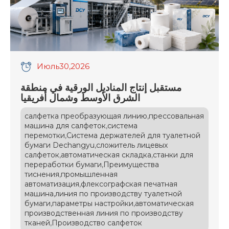
Июль
30
,2026
مستقبل إنتاج المناديل الورقية في منطقة
الشرق الأوسط وشمال أفريقيا
,
салфетка преобразующая линию
прессовальная
,
машина для салфеток
система
,
перемотки
Система держателей для туалетной
,
бумаги Dechangyu
сложитель лицевых
,
,
салфеток
автоматическая складка
станки для
,
переработки бумаги
Преимущества
,
тиснения
промышленная
,
автоматизация
флексографская печатная
,
машина
линия по производству туалетной
,
,
бумаги
параметры настройки
автоматическая
производственная линия по производству
,
тканей
Производство салфеток